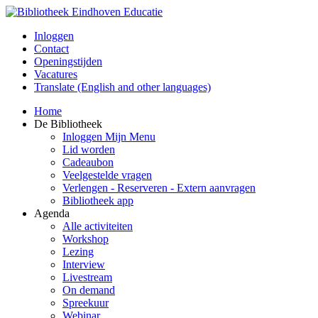
Inloggen
Contact
Openingstijden
Vacatures
Translate (English and other languages)
Home
De Bibliotheek
Inloggen Mijn Menu
Lid worden
Cadeaubon
Veelgestelde vragen
Verlengen - Reserveren - Extern aanvragen
Bibliotheek app
Agenda
Alle activiteiten
Workshop
Lezing
Interview
Livestream
On demand
Spreekuur
Webinar