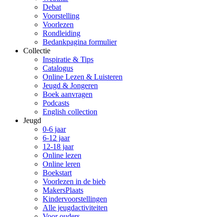
Debat
Voorstelling
Voorlezen
Rondleiding
Bedankpagina formulier
Collectie
Inspiratie & Tips
Catalogus
Online Lezen & Luisteren
Jeugd & Jongeren
Boek aanvragen
Podcasts
English collection
Jeugd
0-6 jaar
6-12 jaar
12-18 jaar
Online lezen
Online leren
Boekstart
Voorlezen in de bieb
MakersPlaats
Kindervoorstellingen
Alle jeugdactiviteiten
Voor ouders