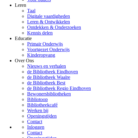
Leren
Taal
Digitale vaardigheden
Leren & Ontwikkelen
Ontdekken & Onderzoeken
Kennis delen
Educatie
Primair Onderwijs
Voortgezet Onderwijs
Kinderopvang
Over Ons
Nieuws en verhalen
de Bibliotheek Eindhoven
de Bibliotheek Waalre
de Bibliotheek Best
de Bibliotheek Regio Eindhoven
Bewonersbibliotheken
Bibliotoop
Bibliotheekcafé
Werken bij
Openingstijden
Contact
Inloggen
Contact